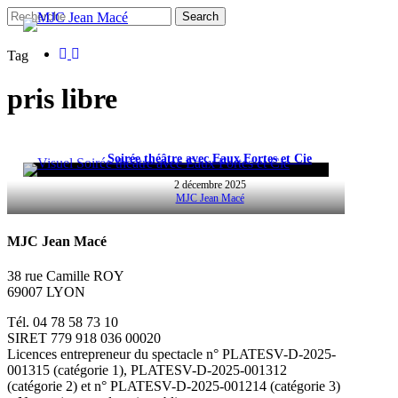
Skip
Search
to
main
facebook
instagram
Close
Tag
content
Search
pris libre
Soirée théâtre avec Eaux Fortes et Cie
2 décembre 2025
MJC Jean Macé
MJC Jean Macé
38 rue Camille ROY
69007 LYON
Tél. 04 78 58 73 10
SIRET 779 918 036 00020
Licences entrepreneur du spectacle
n° PLATESV-D-2025-
001315 (catégorie 1), PLATESV-D-2025-001312
(catégorie 2) et n° PLATESV-D-2025-001214 (catégorie 3)