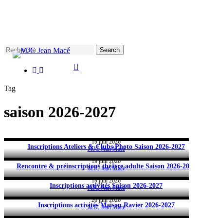
Skip
to
main
content
Search
facebook
instagram
Close
Search
Tag
saison 2026-2027
Préinscriptions musique Saison 2026-2027
19 juin 2026
Inscriptions Ateliers & Clubs Photo Saison 2026-2027
MJC Jean Macé
19 juin 2026
Rencontre & préinscriptions théâtre adulte Saison 2026-2027
MJC Jean Macé
19 juin 2026
Inscriptions activités Saison 2026-2027
MJC Jean Macé
26 juin 2026
Inscriptions activités Maison Ravier 2026-2027
MJC Jean Macé