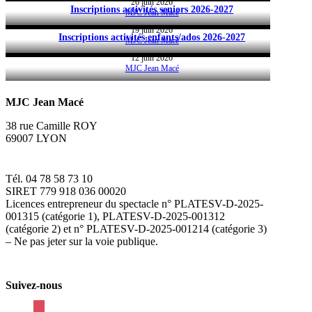
26 juin 2026
Inscriptions activités seniors 2026-2027
MJC Jean Macé
19 juin 2026
Inscriptions activités enfants/ados 2026-2027
MJC Jean Macé
12 juin 2026
MJC Jean Macé
MJC Jean Macé
38 rue Camille ROY
69007 LYON
Tél. 04 78 58 73 10
SIRET 779 918 036 00020
Licences entrepreneur du spectacle
n° PLATESV-D-2025-
001315 (catégorie 1), PLATESV-D-2025-001312
(catégorie 2) et n° PLATESV-D-2025-001214 (catégorie 3)
– Ne pas jeter sur la voie publique.
Suivez-nous
facebook