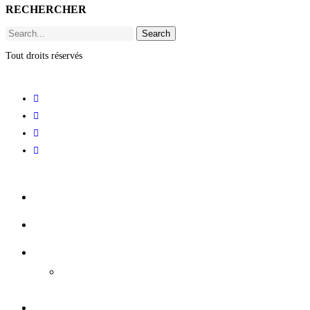
RECHERCHER
Search
Tout droits réservés
ACCUEIL
BILLETTERIE
RHIZOME
Candidatures expositions
VIE ASSOCIATIVE