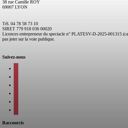
38 rue Camille ROY
69007 LYON
Tél. 04 78 58 73 10
SIRET 779 918 036 00020
Licences entrepreneur du spectacle
n° PLATESV-D-2025-001315 (caté
pas jeter sur la voie publique.
Suivez-nous
facebook
instagram
twitter
linkedin
mail
viber
Raccourcis