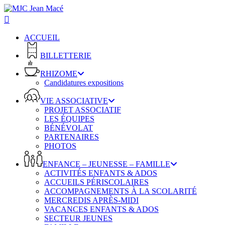
Skip
to
main
content
ACCUEIL
BILLETTERIE
RHIZOME
Candidatures expositions
VIE ASSOCIATIVE
PROJET ASSOCIATIF
LES ÉQUIPES
BÉNÉVOLAT
PARTENAIRES
PHOTOS
ENFANCE – JEUNESSE – FAMILLE
ACTIVITÉS ENFANTS & ADOS
ACCUEILS PÉRISCOLAIRES
ACCOMPAGNEMENTS À LA SCOLARITÉ
MERCREDIS APRÈS-MIDI
VACANCES ENFANTS & ADOS
SECTEUR JEUNES