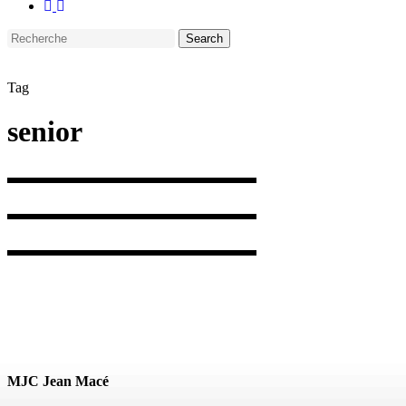
facebook
instagram
Search
Close
Search
Tag
senior
MJC Jean Macé