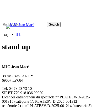
Skip
to
main
content
Search
facebook
instagram
Close
Tag
Search
stand up
MJC Jean Macé
38 rue Camille ROY
69007 LYON
Tél. 04 78 58 73 10
SIRET 779 918 036 00020
Licences entrepreneur du spectacle
n° PLATESV-D-2025-
001315 (catégorie 1), PLATESV-D-2025-001312
(catégorie 2) et n° PLATESV-D-2025-001214 (catégorie 3)