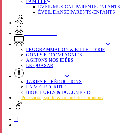
FAMILLE
ÉVEIL MUSICAL PARENTS-ENFANTS
ÉVEIL DANSE PARENTS-ENFANTS
ACTIVITES ADULTES & SENIORS
SPOT SENIORS
L’ÉTINCELLE / SECTEUR CULTUREL
PROGRAMMATION & BILLETTERIE
GONES ET COMPAGNIES
AGITONS NOS IDÉES
LE QUASAR
INFOS PRATIQUES
TARIFS ET RÉDUCTIONS
LA MJC RECRUTE
BROCHURES & DOCUMENTS
Pôle social, sportif & culturel des Girondins
CHARTE VERTE