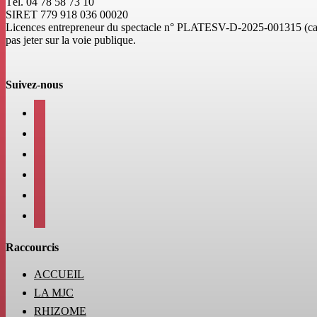
Tél. 04 78 58 73 10
SIRET 779 918 036 00020
Licences entrepreneur du spectacle
n° PLATESV-D-2025-001315 (caté
pas jeter sur la voie publique.
Suivez-nous
facebook
instagram
twitter
linkedin
mail
viber
Raccourcis
ACCUEIL
LA MJC
RHIZOME