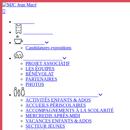
Skip
to
main
content
ACCUEIL
BILLETTERIE
RHIZOME
Candidatures expositions
VIE ASSOCIATIVE
PROJET ASSOCIATIF
LES ÉQUIPES
BÉNÉVOLAT
PARTENAIRES
PHOTOS
ENFANCE – JEUNESSE – FAMILLE
ACTIVITÉS ENFANTS & ADOS
ACCUEILS PÉRISCOLAIRES
ACCOMPAGNEMENTS À LA SCOLARITÉ
MERCREDIS APRÈS-MIDI
VACANCES ENFANTS & ADOS
SECTEUR JEUNES