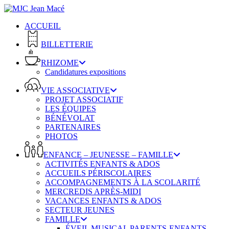
Skip
to
ACCUEIL
main
content
BILLETTERIE
RHIZOME
Candidatures expositions
VIE ASSOCIATIVE
PROJET ASSOCIATIF
LES ÉQUIPES
BÉNÉVOLAT
PARTENAIRES
PHOTOS
ENFANCE – JEUNESSE – FAMILLE
ACTIVITÉS ENFANTS & ADOS
ACCUEILS PÉRISCOLAIRES
ACCOMPAGNEMENTS À LA SCOLARITÉ
MERCREDIS APRÈS-MIDI
VACANCES ENFANTS & ADOS
SECTEUR JEUNES
FAMILLE
ÉVEIL MUSICAL PARENTS-ENFANTS