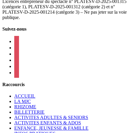
Licences entrepreneur du spectacle
n° PLATESV-D-2025-001315
(catégorie 1), PLATESV-D-2025-001312 (catégorie 2) et n°
PLATESV-D-2025-001214 (catégorie 3) – Ne pas jeter sur la voie
publique.
Suivez-nous
facebook
instagram
twitter
linkedin
mail
viber
Raccourcis
ACCUEIL
LA MJC
RHIZOME
BILLETTERIE
ACTIVITES ADULTES & SENIORS
ACTIVITES ENFANTS & ADOS
ENFANCE, JEUNESSE & FAMILLE