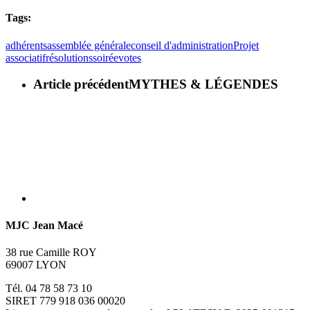
Tags:
adhérents
assemblée générale
conseil d'administration
Projet
associatif
résolutions
soirée
votes
Article précédent
MYTHES & LÉGENDES
MJC Jean Macé
38 rue Camille ROY
69007 LYON
Tél. 04 78 58 73 10
SIRET 779 918 036 00020