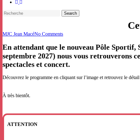
facebook
instagram
Search
Close
Ce
Search
MJC Jean Macé
No Comments
En attendant que le nouveau Pôle Sportif, 
septembre 2027) nous vous retrouverons ce
spectacles et concert.
Découvrez le programme en cliquant sur l’image et retrouvez le détail
À très bientôt.
ATTENTION