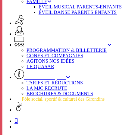
FAMILLE
ÉVEIL MUSICAL PARENTS-ENFANTS
ÉVEIL DANSE PARENTS-ENFANTS
ACTIVITES ADULTES & SENIORS
SPOT SENIORS
L’ÉTINCELLE / SECTEUR CULTUREL
PROGRAMMATION & BILLETTERIE
GONES ET COMPAGNIES
AGITONS NOS IDÉES
LE QUASAR
INFOS PRATIQUES
TARIFS ET RÉDUCTIONS
LA MJC RECRUTE
BROCHURES & DOCUMENTS
Pôle social, sportif & culturel des Girondins
CHARTE VERTE