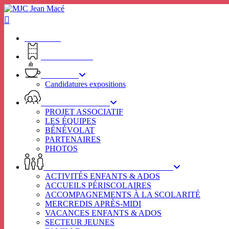
Skip
to
main
content
ACCUEIL
BILLETTERIE
RHIZOME
Candidatures expositions
VIE ASSOCIATIVE
PROJET ASSOCIATIF
LES ÉQUIPES
BÉNÉVOLAT
PARTENAIRES
PHOTOS
ENFANCE – JEUNESSE – FAMILLE
ACTIVITÉS ENFANTS & ADOS
ACCUEILS PÉRISCOLAIRES
ACCOMPAGNEMENTS À LA SCOLARITÉ
MERCREDIS APRÈS-MIDI
VACANCES ENFANTS & ADOS
SECTEUR JEUNES