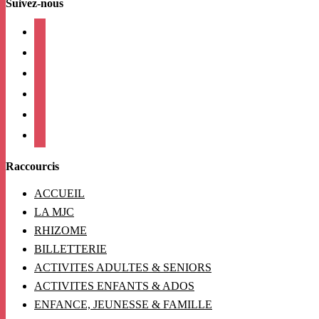
Suivez-nous
facebook
instagram
twitter
linkedin
mail
viber
Raccourcis
ACCUEIL
LA MJC
RHIZOME
BILLETTERIE
ACTIVITES ADULTES & SENIORS
ACTIVITES ENFANTS & ADOS
ENFANCE, JEUNESSE & FAMILLE