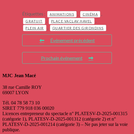
Étiquettes :
,
,
ANIMATIONS
CINÉMA
,
,
GRATUIT
PLACE VACLAV HAVEL
,
PLEIN AIR
QUARTIER DES GIRONDINS
Événement précédent
Prochain événement
MJC Jean Macé
38 rue Camille ROY
69007 LYON
Tél. 04 78 58 73 10
SIRET 779 918 036 00020
Licences entrepreneur du spectacle
n° PLATESV-D-2025-001315
(catégorie 1), PLATESV-D-2025-001312 (catégorie 2) et n°
PLATESV-D-2025-001214 (catégorie 3) – Ne pas jeter sur la voie
publique.