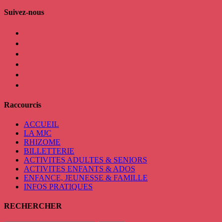
Suivez-nous
facebook
instagram
twitter
linkedin
mail
viber
Raccourcis
ACCUEIL
LA MJC
RHIZOME
BILLETTERIE
ACTIVITES ADULTES & SENIORS
ACTIVITES ENFANTS & ADOS
ENFANCE, JEUNESSE & FAMILLE
INFOS PRATIQUES
RECHERCHER