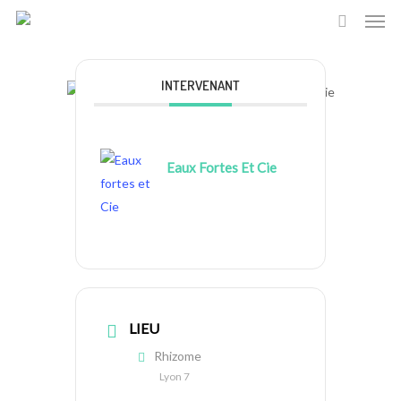
Skip
to
main
content
INTERVENANT
Eaux Fortes Et Cie
LIEU
Rhizome
Lyon 7