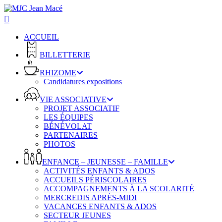
Skip
to
main
content
ACCUEIL
BILLETTERIE
RHIZOME
Candidatures expositions
VIE ASSOCIATIVE
PROJET ASSOCIATIF
LES ÉQUIPES
BÉNÉVOLAT
PARTENAIRES
PHOTOS
ENFANCE – JEUNESSE – FAMILLE
ACTIVITÉS ENFANTS & ADOS
ACCUEILS PÉRISCOLAIRES
ACCOMPAGNEMENTS À LA SCOLARITÉ
MERCREDIS APRÈS-MIDI
VACANCES ENFANTS & ADOS
SECTEUR JEUNES