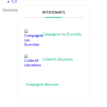
facebook
instagram
Search
INTERVENANTS
Close
Search
Compagnie Les Écorchés
Collectif Librations
Compagnie Akoream