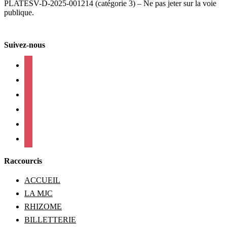
PLATESV-D-2025-001214 (catégorie 3) – Ne pas jeter sur la voie
publique.
Suivez-nous
facebook
instagram
twitter
linkedin
mail
viber
Raccourcis
ACCUEIL
LA MJC
RHIZOME
BILLETTERIE