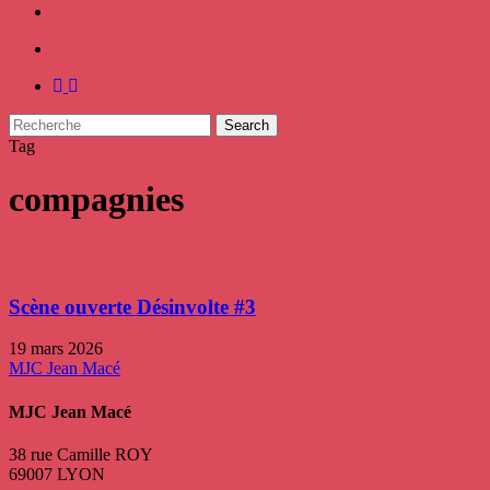
facebook
instagram
Search
Close
Tag
Search
compagnies
Scène ouverte Désinvolte #3
19 mars 2026
MJC Jean Macé
MJC Jean Macé
38 rue Camille ROY
69007 LYON