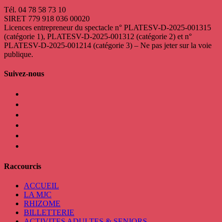
Tél. 04 78 58 73 10
SIRET 779 918 036 00020
Licences entrepreneur du spectacle
n° PLATESV-D-2025-001315
(catégorie 1), PLATESV-D-2025-001312 (catégorie 2) et n°
PLATESV-D-2025-001214 (catégorie 3) – Ne pas jeter sur la voie
publique.
Suivez-nous
facebook
instagram
twitter
linkedin
mail
viber
Raccourcis
ACCUEIL
LA MJC
RHIZOME
BILLETTERIE
ACTIVITES ADULTES & SENIORS