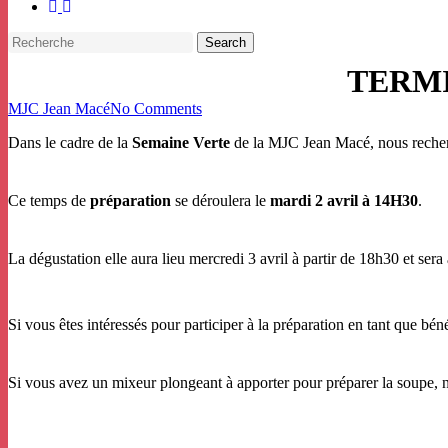
facebook
instagram
Search
Close
TERMI
Search
MJC Jean Macé
No Comments
Dans le cadre de la
Semaine Verte
de la MJC Jean Macé, nous recherc
Ce temps de
préparation
se déroulera le
mardi 2 avril à 14H30
.
La dégustation elle aura lieu mercredi 3 avril à partir de 18h30 et sera à
Si vous êtes intéressés pour participer à la préparation en tant que b
Si vous avez un mixeur plongeant à apporter pour préparer la soupe,