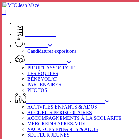
Skip
to
main
content
ACCUEIL
BILLETTERIE
RHIZOME
Candidatures expositions
VIE ASSOCIATIVE
PROJET ASSOCIATIF
LES ÉQUIPES
BÉNÉVOLAT
PARTENAIRES
PHOTOS
ENFANCE – JEUNESSE – FAMILLE
ACTIVITÉS ENFANTS & ADOS
ACCUEILS PÉRISCOLAIRES
ACCOMPAGNEMENTS À LA SCOLARITÉ
MERCREDIS APRÈS-MIDI
VACANCES ENFANTS & ADOS
SECTEUR JEUNES