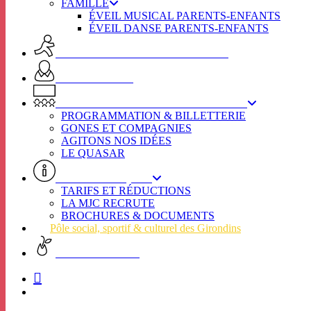
FAMILLE
ÉVEIL MUSICAL PARENTS-ENFANTS
ÉVEIL DANSE PARENTS-ENFANTS
ACTIVITES ADULTES & SENIORS
SPOT SENIORS
L’ÉTINCELLE / SECTEUR CULTUREL
PROGRAMMATION & BILLETTERIE
GONES ET COMPAGNIES
AGITONS NOS IDÉES
LE QUASAR
INFOS PRATIQUES
TARIFS ET RÉDUCTIONS
LA MJC RECRUTE
BROCHURES & DOCUMENTS
Pôle social, sportif & culturel des Girondins
CHARTE VERTE