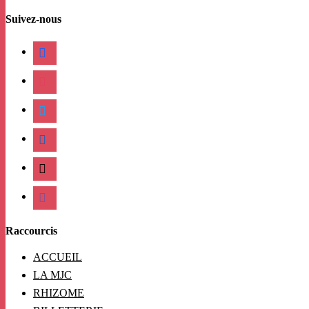
Suivez-nous
facebook
instagram
twitter
linkedin
mail
viber
Raccourcis
ACCUEIL
LA MJC
RHIZOME