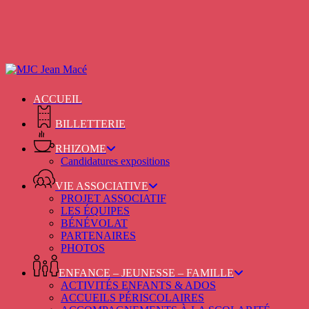
Skip
to
main
content
ACCUEIL
BILLETTERIE
RHIZOME
Candidatures expositions
VIE ASSOCIATIVE
PROJET ASSOCIATIF
LES ÉQUIPES
BÉNÉVOLAT
PARTENAIRES
PHOTOS
ENFANCE – JEUNESSE – FAMILLE
ACTIVITÉS ENFANTS & ADOS
ACCUEILS PÉRISCOLAIRES