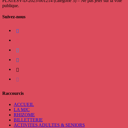
PLATESV-D-2025-001214 (catégorie 3) – Ne pas jeter sur la voie
publique.
Suivez-nous
facebook
instagram
twitter
linkedin
mail
viber
Raccourcis
ACCUEIL
LA MJC
RHIZOME
BILLETTERIE
ACTIVITES ADULTES & SENIORS