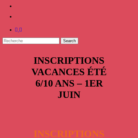
facebook
instagram
Search
Close
INSCRIPTIONS
Search
VACANCES ÉTÉ
6/10 ANS – 1ER
JUIN
INSCRIPTIONS