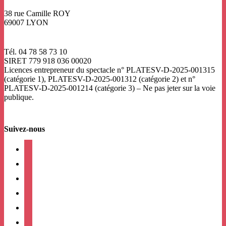
38 rue Camille ROY
69007 LYON
Tél. 04 78 58 73 10
SIRET 779 918 036 00020
Licences entrepreneur du spectacle
n° PLATESV-D-2025-001315
(catégorie 1), PLATESV-D-2025-001312 (catégorie 2) et n°
PLATESV-D-2025-001214 (catégorie 3) – Ne pas jeter sur la voie
publique.
Suivez-nous
facebook
instagram
twitter
linkedin
mail
viber