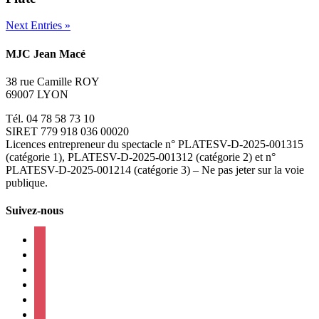
Next Entries »
MJC Jean Macé
38 rue Camille ROY
69007 LYON
Tél. 04 78 58 73 10
SIRET 779 918 036 00020
Licences entrepreneur du spectacle
n° PLATESV-D-2025-001315
(catégorie 1), PLATESV-D-2025-001312 (catégorie 2) et n°
PLATESV-D-2025-001214 (catégorie 3) – Ne pas jeter sur la voie
publique.
Suivez-nous
facebook
instagram
twitter
linkedin
mail
viber