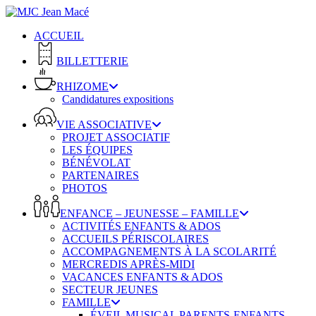
Skip
to
ACCUEIL
main
content
BILLETTERIE
RHIZOME
Candidatures expositions
VIE ASSOCIATIVE
PROJET ASSOCIATIF
LES ÉQUIPES
BÉNÉVOLAT
PARTENAIRES
PHOTOS
ENFANCE – JEUNESSE – FAMILLE
ACTIVITÉS ENFANTS & ADOS
ACCUEILS PÉRISCOLAIRES
ACCOMPAGNEMENTS À LA SCOLARITÉ
MERCREDIS APRÈS-MIDI
VACANCES ENFANTS & ADOS
SECTEUR JEUNES
FAMILLE
ÉVEIL MUSICAL PARENTS-ENFANTS